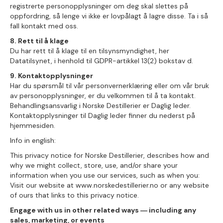
registrerte personopplysninger om deg skal slettes på
oppfordring, så lenge vi ikke er lovpålagt å lagre disse. Ta i så
fall kontakt med oss.
8. Rett til å klage
Du har rett til å klage til en tilsynsmyndighet, her
Datatilsynet, i henhold til GDPR-artikkel 13(2) bokstav d.
9. Kontaktopplysninger
Har du spørsmål til vår personvernerklæring eller om vår bruk
av personopplysninger, er du velkommen til å ta kontakt.
Behandlingsansvarlig i Norske Destillerier er Daglig leder.
Kontaktopplysninger til Daglig leder finner du nederst på
hjemmesiden.
Info in english:
This privacy notice for Norske Destillerier, describes how and
why we might collect, store, use, and/or share your
information when you use our services, such as when you:
Visit our website at www.norskedestillerier.no or any website
of ours that links to this privacy notice.
Engage with us in other related ways ― including any
sales, marketing, or events