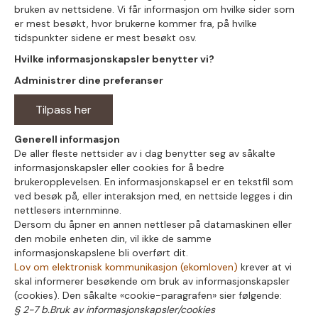
bruken av nettsidene. Vi får informasjon om hvilke sider som
er mest besøkt, hvor brukerne kommer fra, på hvilke
tidspunkter sidene er mest besøkt osv.
Hvilke informasjonskapsler benytter vi?
Administrer dine preferanser
Tilpass her
Generell informasjon
De aller fleste nettsider av i dag benytter seg av såkalte
informasjonskapsler eller cookies for å bedre
brukeropplevelsen. En informasjonskapsel er en tekstfil som
ved besøk på, eller interaksjon med, en nettside legges i din
nettlesers internminne.
Dersom du åpner en annen nettleser på datamaskinen eller
den mobile enheten din, vil ikke de samme
informasjonskapslene bli overført dit.
Lov om elektronisk kommunikasjon (ekomloven)
krever at vi
skal informerer besøkende om bruk av informasjonskapsler
(cookies). Den såkalte «cookie-paragrafen» sier følgende:
§ 2-7 b.Bruk av informasjonskapsler/cookies