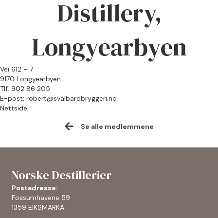
Distillery,
Longyearbyen
Vei 612 – 7
9170 Longyearbyen
Tlf. 902 86 205
E-post: robert@svalbardbryggeri.no
Nettside:
Se alle medlemmene
Norske Destillerier
Postadresse:
Fossumhavene 59
1359 EIKSMARKA